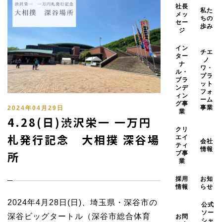
社長
私た
メッ
ちの
セー
歩み
ジ
イン
チエ
ター
ノ
ナ
ワ・
ル・
プラ
ブラ
ット
ンデ
フォ
ィン
ーム
グ事
事業
2024年04月29日
業
4.28(日)渋沢栄一 一万円
クリ
札発行記念 大相撲 深谷場
エイ
会社
ティ
情報
所
ブ事
業
採用
お知
情報
らせ
2024年4月28日(日)、埼玉県・深谷市の
公式
ソー
深谷ビッグタートル（深谷市総合体育
お問
シャ