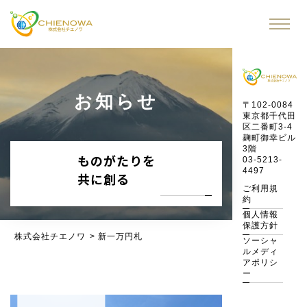
お知らせ
〒102-0084
東京都千代田
区二番町3-4
麹町御幸ビル
3階
ものがたりを
03-5213-
4497
共に創る
ご利用規
約
個人情報
保護方針
株式会社チエノワ
>
新一万円札
ソーシャ
ルメディ
アポリシ
ー