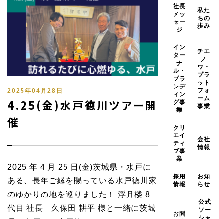
社長
私た
メッ
ちの
セー
歩み
ジ
イン
チエ
ター
ノ
ナ
ワ・
ル・
プラ
ブラ
ット
ンデ
フォ
2025年04月28日
ィン
ーム
4.25(金)水戸徳川ツアー開
グ事
事業
業
催
クリ
エイ
会社
ティ
情報
ブ事
業
2025 年 4 月 25 日(金)茨城県・水戸に
採用
お知
ある、長年ご縁を賜っている水戸徳川家
情報
らせ
のゆかりの地を巡りました！ 浮月楼 8
公式
代目 社長 久保田 耕平 様と一緒に茨城
ソー
お問
シャ