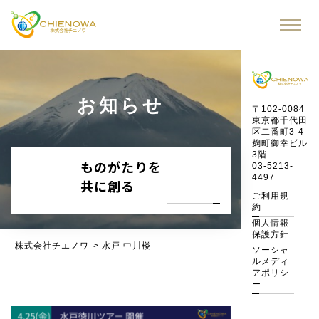
お知らせ
〒102-0084
東京都千代田
区二番町3-4
麹町御幸ビル
3階
ものがたりを
03-5213-
4497
共に創る
ご利用規
約
個人情報
保護方針
株式会社チエノワ
>
水戸 中川楼
ソーシャ
ルメディ
アポリシ
ー