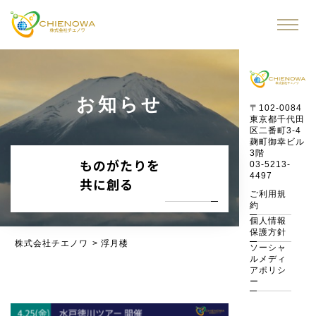
お知らせ
〒102-0084
東京都千代田
区二番町3-4
麹町御幸ビル
3階
ものがたりを
03-5213-
4497
共に創る
ご利用規
約
個人情報
保護方針
株式会社チエノワ
>
浮月楼
ソーシャ
ルメディ
アポリシ
ー