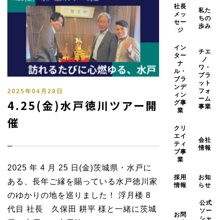
社長
私た
メッ
ちの
セー
歩み
ジ
イン
チエ
ター
ノ
ナ
ワ・
ル・
プラ
ブラ
ット
ンデ
フォ
2025年04月28日
ィン
ーム
4.25(金)水戸徳川ツアー開
グ事
事業
業
催
クリ
エイ
会社
ティ
情報
ブ事
業
2025 年 4 月 25 日(金)茨城県・水戸に
採用
お知
ある、長年ご縁を賜っている水戸徳川家
情報
らせ
のゆかりの地を巡りました！ 浮月楼 8
公式
代目 社長 久保田 耕平 様と一緒に茨城
ソー
お問
シャ