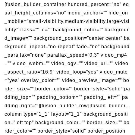
[fusion_builder_container hundred_percent=”no” eq
ual_height_columns=”no” menu_anchor=”” hide_on
_mobile=”small-visibility,medium-visibility,large-visi
bility” class=”” id=”” background_color=”” backgroun
d_image=”” background_position=”center center” ba
ckground_repeat=”no-repeat” fade=”no” background
_parallax=”none” parallax_speed=”0.3″ video_mp4
=”” video_webm=”” video_ogv=”” video_url=”” video
_aspect_ratio=”16:9″ video_loop=”yes” video_mute
=”yes” overlay_color=”” video_preview_image=”” bo
rder_size=”” border_color=”” border_style=”solid” pa
dding_top=”” padding_bottom=”” padding_left=”” pa
dding_right=””][fusion_builder_row][fusion_builder_
column type=”1_1″ layout=”1_1″ background_positi
on=”left top” background_color=”” border_size=”” bo
rder_color=”” border_style=”solid” border_position