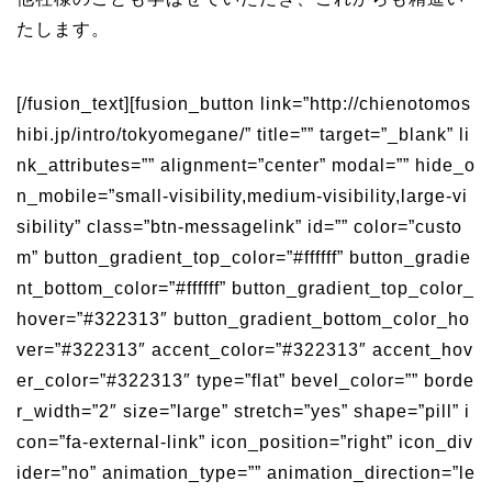
たします。
[/fusion_text][fusion_button link=”http://chienotomos
hibi.jp/intro/tokyomegane/” title=”” target=”_blank” li
nk_attributes=”” alignment=”center” modal=”” hide_o
n_mobile=”small-visibility,medium-visibility,large-vi
sibility” class=”btn-messagelink” id=”” color=”custo
m” button_gradient_top_color=”#ffffff” button_gradie
nt_bottom_color=”#ffffff” button_gradient_top_color_
hover=”#322313″ button_gradient_bottom_color_ho
ver=”#322313″ accent_color=”#322313″ accent_hov
er_color=”#322313″ type=”flat” bevel_color=”” borde
r_width=”2″ size=”large” stretch=”yes” shape=”pill” i
con=”fa-external-link” icon_position=”right” icon_div
ider=”no” animation_type=”” animation_direction=”le