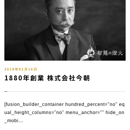
2018年01月16日
1880年創業 株式会社今朝
[fusion_builder_container hundred_percent="no" eq
ual_height_columns="no" menu_anchor="" hide_on
_mobi…