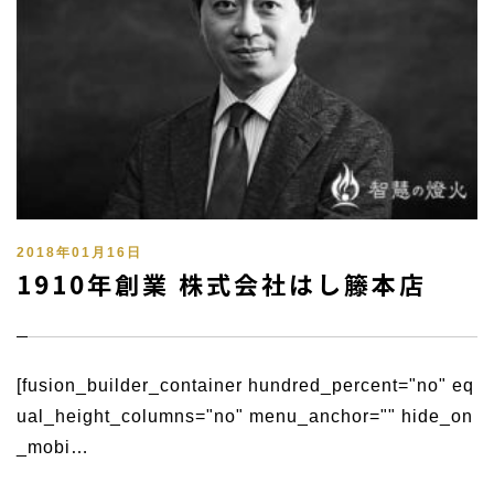
2018年01月16日
1910年創業 株式会社はし籐本店
[fusion_builder_container hundred_percent="no" eq
ual_height_columns="no" menu_anchor="" hide_on
_mobi…