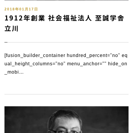
2018年01月17日
1912年創業 社会福祉法人 至誠学舎
立川
[fusion_builder_container hundred_percent="no" eq
ual_height_columns="no" menu_anchor="" hide_on
_mobi…