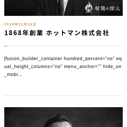
2018年01月16日
1868年創業 ホットマン株式会社
[fusion_builder_container hundred_percent="no" eq
ual_height_columns="no" menu_anchor="" hide_on
_mobi…