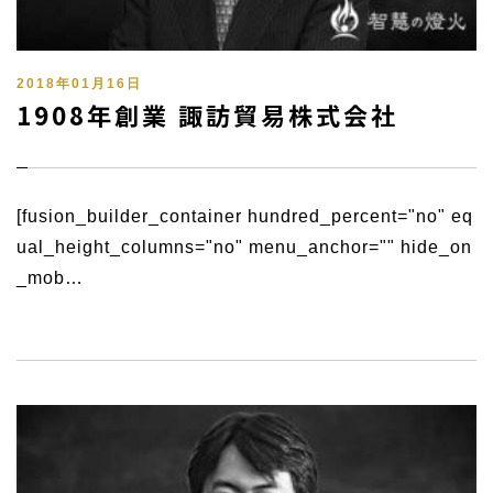
2018年01月16日
1908年創業 諏訪貿易株式会社
[fusion_builder_container hundred_percent="no" eq
ual_height_columns="no" menu_anchor="" hide_on
_mob…