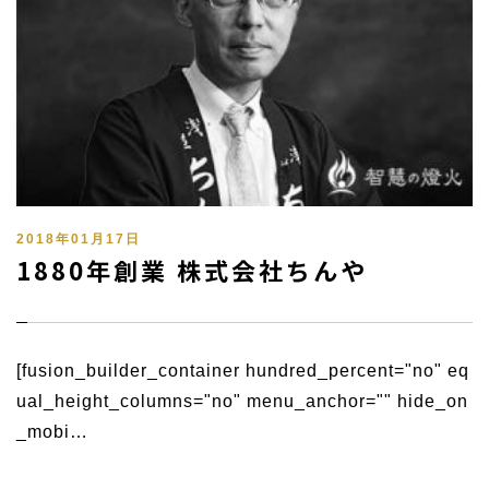
2018年01月17日
1880年創業 株式会社ちんや
[fusion_builder_container hundred_percent="no" eq
ual_height_columns="no" menu_anchor="" hide_on
_mobi…