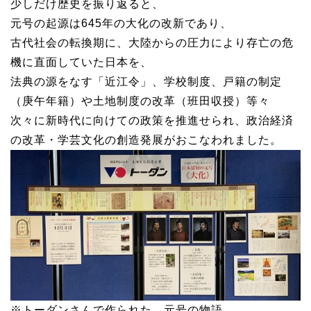
少しだけ歴史を振り返ると、
元号の起源は645年の大化の改新であり、
古代社会の転換期に、大陸からの圧力により存亡の危
機に直面していた日本を、
法典の源をなす「近江令」、学校制度、戸籍の制定
（庚午年籍）や土地制度の改革（班田収授）等々
次々に新時代に向けての政策を推進せられ、政治経済
の改革・学芸文化の創造発展がおこなわれました。
※トーダンさんで作られた、元号の物語。