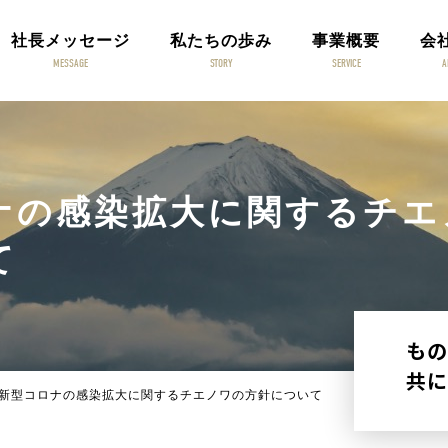
社長メッセージ
私たちの歩み
事業概要
会
MESSAGE
STORY
SERVICE
A
ナの感染拡大に関するチエ
て
もの
共に
新型コロナの感染拡大に関するチエノワの方針について