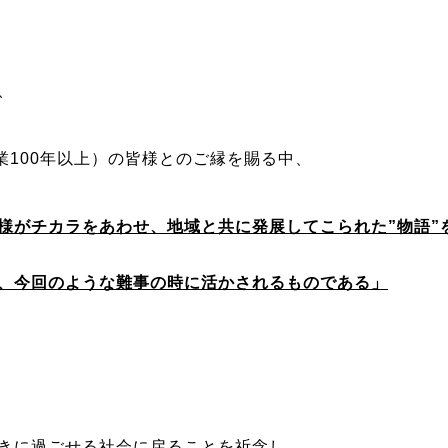
、
業100年以上）の皆様とのご縁を賜る中、
様がチカラをあわせ、地域と共に発展してこられた”物語”
、今回のような難事の時に活かされるものである」
きに過ごせる社会に戻ることを祈念し