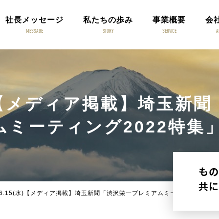
社長メッセージ
私たちの歩み
事業概要
会
MESSAGE
STORY
SERVICE
A
水)【メディア掲載】埼玉新
ムミーティング2022特集
もの
共に
6.15(水)【メディア掲載】埼玉新聞「渋沢栄一プレミアムミーティング202