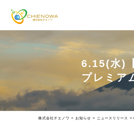
6.15(
プレミア
株式会社チエノワ
>
お知らせ
>
ニュースリリース
>