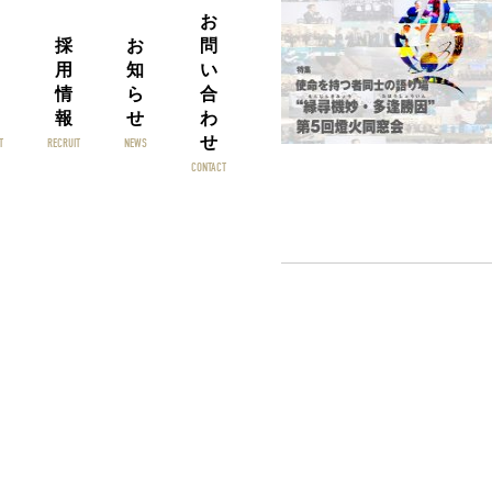
お
採
お
問
用
知
い
情
ら
合
報
せ
わ
せ
T
RECRUIT
NEWS
CONTACT