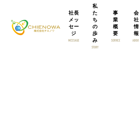
私
社長
た
事
会
メッ
ち
業
社
セー
の
概
情
ジ
歩
要
報
み
MESSAGE
SERVICE
ABOU
STORY