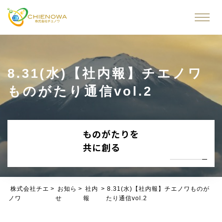
8.31(水)【社内報】チエノワ
ものがたり通信vol.2
ものがたりを
共に創る
株式会社チエ
>
お知ら
>
社内
>
8.31(水)【社内報】チエノワものが
ノワ
せ
報
たり通信vol.2