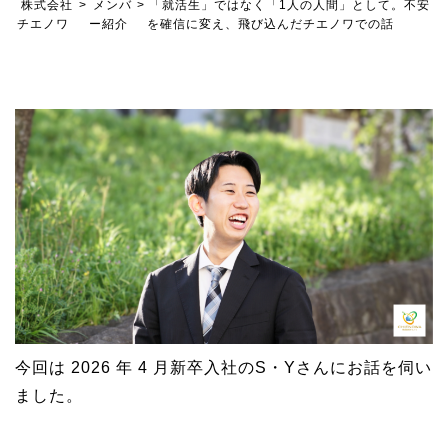
株式会社
>
メンバ
>
「就活生」ではなく「1人の人間」として。不安
チエノワ
ー紹介
を確信に変え、飛び込んだチエノワでの話
今回は 2026 年 4 月新卒入社のS・Yさんにお話を伺い
ました。